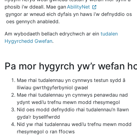
phosib i’w ddeall. Mae gan
AbilityNet
gyngor ar wneud eich dyfais yn haws i’w defnyddio os
oes gennych anabledd.
Am wybodaeth bellach edrychwch ar ein
tudalen
Hygyrchedd Gwefan
.
Pa mor hygyrch yw’r wefan h
Mae rhai tudalennau yn cynnwys testun sydd â
lliwiau gwrthgyferbyniol gwael
Mae rhai tudalennau yn cynnwys penawdau nad
ydynt wedi’u trefnu mewn modd rhesymegol
Nid oes modd defnyddio rhai tudalennau’n llawn
gyda’r bysellfwrdd
Nid yw rhai tudalennau wedi’u trefnu mewn modd
rhesymegol o ran ffocws