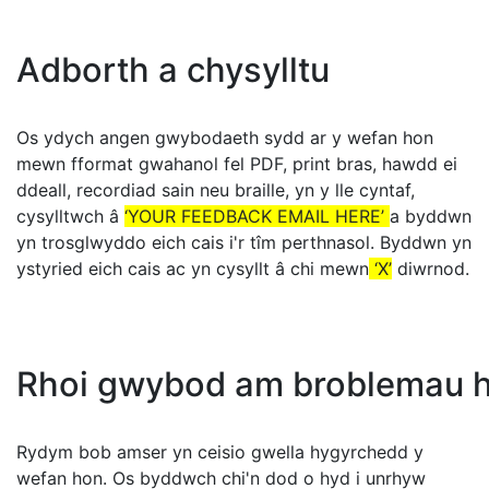
Adborth a chysylltu
Os ydych angen gwybodaeth sydd ar y wefan hon
mewn fformat gwahanol fel PDF, print bras, hawdd ei
ddeall, recordiad sain neu braille, yn y lle cyntaf,
cysylltwch â
‘YOUR FEEDBACK EMAIL HERE’
a byddwn
yn trosglwyddo eich cais i'r tîm perthnasol. Byddwn yn
ystyried eich cais ac yn cysyllt â chi mewn
‘X’
diwrnod.
Rhoi gwybod am broblemau h
Rydym bob amser yn ceisio gwella hygyrchedd y
wefan hon. Os byddwch chi'n dod o hyd i unrhyw