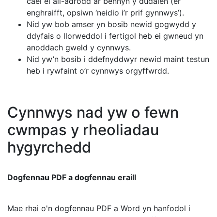
cael ei ail-adrodd ar bennyn y dudalen (er
enghraifft, opsiwn ‘neidio i’r prif gynnwys’).
Nid yw bob amser yn bosib newid gogwydd y
ddyfais o llorweddol i fertigol heb ei gwneud yn
anoddach gweld y cynnwys.
Nid yw’n bosib i ddefnyddwyr newid maint testun
heb i rywfaint o’r cynnwys orgyffwrdd.
Cynnwys nad yw o fewn
cwmpas y rheoliadau
hygyrchedd
Dogfennau PDF a dogfennau eraill
Mae rhai o'n dogfennau PDF a Word yn hanfodol i