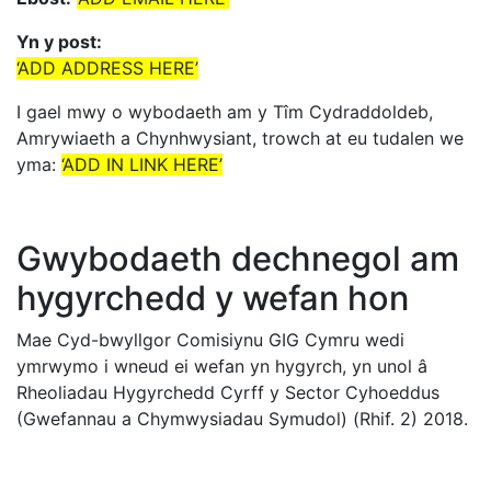
Yn y post:
‘ADD ADDRESS HERE’
I gael mwy o wybodaeth am y Tîm Cydraddoldeb,
Amrywiaeth a Chynhwysiant, trowch at eu tudalen we
yma:
‘ADD IN LINK HERE’
Gwybodaeth dechnegol am
hygyrchedd y wefan hon
Mae Cyd-bwyllgor Comisiynu GIG Cymru wedi
ymrwymo i wneud ei wefan yn hygyrch, yn unol â
Rheoliadau Hygyrchedd Cyrff y Sector Cyhoeddus
(Gwefannau a Chymwysiadau Symudol) (Rhif. 2) 2018.