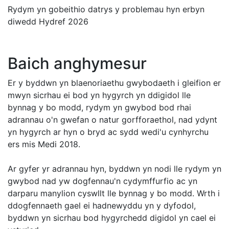
Rydym yn gobeithio datrys y problemau hyn erbyn
diwedd Hydref 2026
Baich anghymesur
Er y byddwn yn blaenoriaethu gwybodaeth i gleifion er
mwyn sicrhau ei bod yn hygyrch yn ddigidol lle
bynnag y bo modd, rydym yn gwybod bod rhai
adrannau o'n gwefan o natur gorfforaethol, nad ydynt
yn hygyrch ar hyn o bryd ac sydd wedi'u cynhyrchu
ers mis Medi 2018.
Ar gyfer yr adrannau hyn, byddwn yn nodi lle rydym yn
gwybod nad yw dogfennau'n cydymffurfio ac yn
darparu manylion cyswllt lle bynnag y bo modd. Wrth i
ddogfennaeth gael ei hadnewyddu yn y dyfodol,
byddwn yn sicrhau bod hygyrchedd digidol yn cael ei