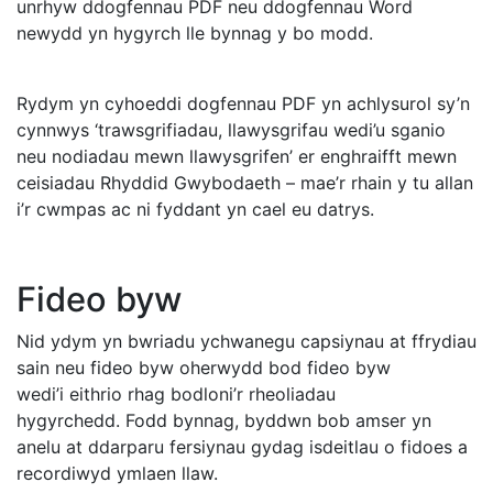
unrhyw ddogfennau PDF neu ddogfennau Word
newydd yn hygyrch lle bynnag y bo modd.
Rydym yn cyhoeddi dogfennau PDF yn achlysurol sy’n
cynnwys ‘trawsgrifiadau, llawysgrifau wedi’u sganio
neu nodiadau mewn llawysgrifen’ er enghraifft mewn
ceisiadau Rhyddid Gwybodaeth – mae’r rhain y tu allan
i’r cwmpas ac ni fyddant yn cael eu datrys.
Fideo byw
Nid ydym yn bwriadu ychwanegu capsiynau at ffrydiau
sain neu fideo byw oherwydd bod fideo byw
wedi’i eithrio rhag bodloni’r rheoliadau
hygyrchedd. Fodd bynnag, byddwn bob amser yn
anelu at ddarparu fersiynau gydag isdeitlau o fidoes a
recordiwyd ymlaen llaw.