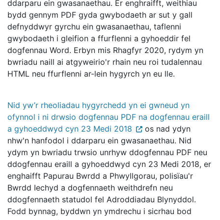
ddarparu ein gwasanaethau. Er enghraifft, weithiau
bydd gennym PDF gyda gwybodaeth ar sut y gall
defnyddwyr gyrchu ein gwasanaethau, taflenni
gwybodaeth i gleifion a ffurflenni a gyhoeddir fel
dogfennau Word. Erbyn mis Rhagfyr 2020, rydym yn
bwriadu naill ai atgyweirio'r rhain neu roi tudalennau
HTML neu ffurflenni ar-lein hygyrch yn eu lle.
Nid yw’r rheoliadau hygyrchedd yn ei gwneud yn
ofynnol i ni drwsio dogfennau PDF na dogfennau eraill
a gyhoeddwyd cyn 23 Medi 2018
os nad ydyn
nhw'n hanfodol i ddarparu ein gwasanaethau. Nid
ydym yn bwriadu trwsio unrhyw ddogfennau PDF neu
ddogfennau eraill a gyhoeddwyd cyn 23 Medi 2018, er
enghaifft Papurau Bwrdd a Phwyllgorau, polisïau'r
Bwrdd Iechyd a dogfennaeth weithdrefn neu
ddogfennaeth statudol fel Adroddiadau Blynyddol.
Fodd bynnag, byddwn yn ymdrechu i sicrhau bod