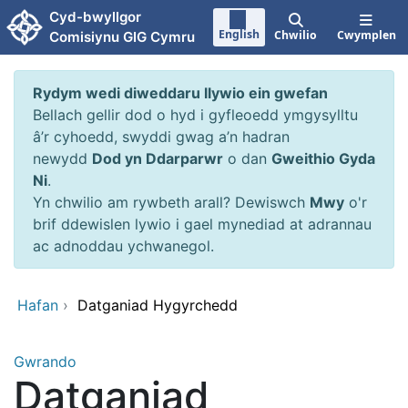
Neidio i'r prif gynnwy
Cyd-bwyllgor
English
Chwilio
Cwymplen
Comisiynu GIG Cymru
Rydym wedi diweddaru llywio ein gwefan
Bellach gellir dod o hyd i gyfleoedd ymgysylltu
â’r cyhoedd, swyddi gwag a’n hadran
newydd
Dod yn Ddarparwr
o dan
Gweithio Gyda
Ni
.
Yn chwilio am rywbeth arall? Dewiswch
Mwy
o'r
brif ddewislen lywio i gael mynediad at adrannau
ac adnoddau ychwanegol.
Hafan
›
Datganiad Hygyrchedd
Gwrando
Datganiad