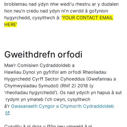
broblemau nad ydyn nhw wedi'u rhestru ar y dudalen
hon neu'n credu nad ydyn ni'n cwrdd â gofynion
hygyrchedd, cysylltwch â:
‘YOUR CONTACT EMAIL
HERE’
Gweithdrefn orfodi
Mae’r Comisiwn Cydraddoldeb a
Hawliau Dynol yn gyfrifol am orfodi Rheoliadau
Hygyrchedd Cyrff Sector Cyhoeddus (Gwefannau a
Chymwysiadau Symudol) (Rhif 2) 2018 (y
'rheoliadau hygyrchedd’). Os nad ydych yn hapus â sut
rydym yn ymateb i'ch cwyn, cysylltwch
â'r
Gwasanaeth Cyngor a Chymorth Cydraddoldeb
.
Cysylltu â ni dros y ffôn neu ymweld â ni