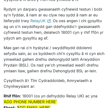
Rydym yn darparu gwasanaeth cyfnewid testun i bobl
sy'n fyddar, â nam ar eu clyw neu sydd â nam ar eu
lleferydd trwy
RelayUK
. Os oes angen i chi gysylltu
ag un o'n swyddfeydd gan ddefnyddio'r gwasanaeth
cyfnewid testun hwn, deialwch 18001 cyn y rhif ffôn yr
ydych am gysylltu ag ef.
Mae gan rai o'n hysbytai / swyddfeydd ddolenni
sefydlu sain, ac os byddwch chi'n cysylltu â ni cyn eich
ymweliad gallwn drefnu dehonglydd Iaith Arwyddion
Prydain (BSL). Os nad yw'ch ymweliad wedi’i drefnu
ymlaen llaw, gallwn drefnu Dehonglydd BSL ar-lein.
Cysylltwch â’r Tîm Cydraddoldeb, Amrywiaeth a
Chynhwysiant ar:
Rhif ffôn:
18001 (os yn defnyddio Relay UK) ac yna
‘ADD PHONE NUMBER HERE’
Ebost:
‘ADD EMAIL HERE’