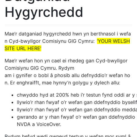
Hygyrchedd
Mae’r datganiad hygyrchedd hwn yn berthnasol i wefa
n Cyd-bwyllgor Comisiynu GIG Cymru:
‘YOUR WELSH
SITE URL HERE’
Mae’r wefan hon yn cael ei rhedeg gan Cyd-bwyllgor
Comisiynu GIG Cymru. Rydym
am i gynifer o bobl â phosib allu defnyddio’r wefan ho
n. Er enghraifft, mae hynny’n golygu y dylech allu:
chwyddo hyd at 200% heb i’r testun fynd oddi ar y
llywio’r rhan fwyaf o’r wefan gan ddefnyddio bysel
llywio’r rhan fwyaf o’r wefan gan ddefnyddio med
gwrando ar y rhan fwyaf o’r wefan gan ddefnyddio 
NVDA a VoiceOver.
Rydym hefyd wedi gwneud testun y wefan mor syml â