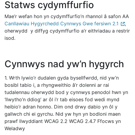
Statws cydymffurfio
Mae’r wefan hon yn cydymffurfio’n rhannol â safon AA
Canllawiau Hygyrchedd Cynnwys Gwe fersiwn 2.1
,
oherwydd y diffyg cydymffurfio a’r eithriadau a restrir
isod.
Cynnwys nad yw’n hygyrch
1. Wrth lywio’r dudalen gyda bysellfwrdd, nid yw’n
bosibl tabio i, a rhyngweithio â’r dolenni ar rai
tudalennau oherwydd bod y cynnwys penodol hwn yn
‘llwytho’n ddiog’ ar ôl i’r tab eisoes fod wedi mynd
heibio’r adran honno. Dim ond drwy dabio yn ôl y
gallwch chi ei gyrchu. Nid yw hyn yn bodloni maen
prawf llwyddiant WCAG 2.2 WCAG 2.4.7 Ffocws yn
Weladwy