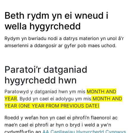
Beth rydm yn ei wneud i
wella hygyrchedd
Rydym yn bwriadu nodi a datrys materion yn unol â'r
amserlenni a ddangosir ar gyfer pob maes uchod.
Paratoi’r datganiad
hygyrchedd hwn
Paratowyd y datganiad hwn ym mis
MONTH AND
YEAR
. Bydd yn cael ei adolygu ym mis
MONTH AND
YEAR (ONE YEAR FROM PREVIOUS DATE)
Roedd y wefan hon yn cael ei phrofi’n flaenorol ac
mae’n cael ei phrofi ar hyn o bryd i weld a yw'n
cydymffurfio ag
AA Canllawiau Hygyrchedd Cynnwys