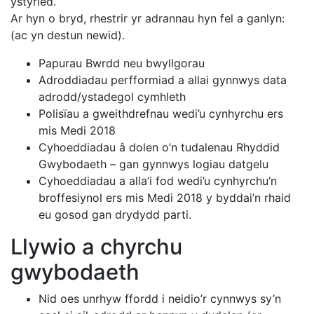
ystyried.
Ar hyn o bryd, rhestrir yr adrannau hyn fel a ganlyn:
(ac yn destun newid).
Papurau Bwrdd neu bwyllgorau
Adroddiadau perfformiad a allai gynnwys data
adrodd/ystadegol cymhleth
Polisïau a gweithdrefnau wedi’u cynhyrchu ers
mis Medi 2018
Cyhoeddiadau â dolen o’n tudalenau Rhyddid
Gwybodaeth – gan gynnwys logiau datgelu
Cyhoeddiadau a alla’i fod wedi’u cynhyrchu’n
broffesiynol ers mis Medi 2018 y byddai’n rhaid
eu gosod gan drydydd parti.
Llywio a chyrchu
gwybodaeth
Nid oes unrhyw ffordd i neidio’r cynnwys sy’n