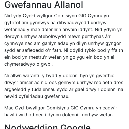
Gwefannau Allanol
Nid ydy Cyd-bwyllgor Comisiynu GIG Cymru yn
gyfrifol am gynnwys na dibynadwyedd unrhyw
wefannau y mae dolenni'n arwain iddynt. Nid ydym yn
derbyn unrhyw atebolrwydd mewn perthynas â'r
cynnwys nac am ganlyniadau yn dilyn unrhyw gyngor
sydd ar safleoedd o'r fath. Ni ddylid tybio bod y ffaith
ein bod yn rhestru'r wefan yn golygu ein bod yn ei
chymeradwyo o gwbl.
Ni allwn warantu y bydd y dolenni hyn yn gweithio
drwy'r amser ac nid oes gennym unrhyw reolaeth dros
argaeledd y tudalennau sydd ar gael drwy'r dolenni na
newid cyfeiriadau gwefannau.
Mae Cyd-bwyllgor Comisiynu GIG Cymru yn cadw'r
hawl i wrthod neu i dynnu dolenni i unrhyw wefan.
Nodweddion Google