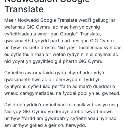
Translate
Mae'r Nodwedd Google Translate wedi'i galluogi ar
wefannau GIG Cymru, ac mae hyn yn cynnig
cyfieithiadau a wneir gan Google™ Translate,
gwasanaeth trydydd parti nad oes gan GIG Cymru
unrhyw reolaeth drosto. Nid ydy'r tudalennau sy'n cael
eu cyfieithu'n rhan o'r wefan rydyn ni'n ei chynnal ac
nid ydynt yn gysylltiedig â pharth GIG Cymru.
Cyfieithu awtomataidd gyda chyfrifiadur ydy'r
gwasanaeth hwn ac o'r oherwydd ni fydd yn
cynhyrchu cyfieithiad perffaith ac mae'n dueddol o
wneud camgymeriadau na fyddai pobl yn eu gwneud.
Dylid defnyddio'r cyfieithiad fel canllaw bras yn unig.
Nid ydy GIG Cymru yn derbyn atebolrwydd mewn
unrhyw ffordd am gywirdeb y cyfieithiadau hyn nac
am unrhyw golled a geir o'u herwydd.