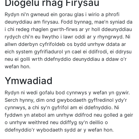
Diogelu rhag Firysau
Rydyn ni'n gwneud ein gorau glas i wirio a phrofi
deunyddiau am firysau. Fodd bynnag, mae'n syniad da
i chi redeg rhaglen gwrth-firws ar yr holl ddeunyddiau
rydych chi'n eu llwytho i lawr oddi ar y rhyngrwyd. Ni
allwn dderbyn cyfrifoldeb os bydd unrhyw ddata ar
eich system gyfrifiadurol yn cael ei ddifrodi, ei ddrysu
neu ei golli wrth ddefnyddio deunyddiau a ddaw o'r
wefan hon.
Ymwadiad
Rydyn ni wedi gofalu bod cynnwys y wefan yn gywir.
Serch hynny, dim ond gwybodaeth gyffredinol ydy'r
cynnwys, a chi sy'n gyfrifol am ei ddefnyddio. Ni
fyddwn yn atebol am unrhyw ddifrod neu golled a geir
o unrhyw weithred neu ddiffyg sy'n deillio o
ddefnyddio'r wybodaeth sydd ar y wefan hon.