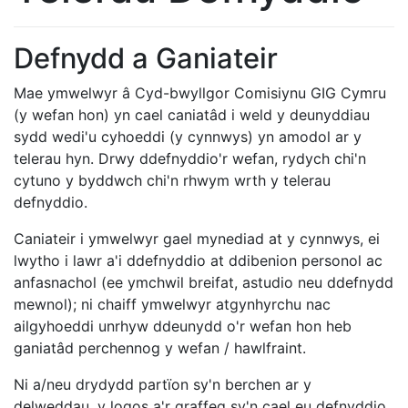
Defnydd a Ganiateir
Mae ymwelwyr â Cyd-bwyllgor Comisiynu GIG Cymru
(y wefan hon) yn cael caniatâd i weld y deunyddiau
sydd wedi'u cyhoeddi (y cynnwys) yn amodol ar y
telerau hyn. Drwy ddefnyddio'r wefan, rydych chi'n
cytuno y byddwch chi'n rhwym wrth y telerau
defnyddio.
Caniateir i ymwelwyr gael mynediad at y cynnwys, ei
lwytho i lawr a'i ddefnyddio at ddibenion personol ac
anfasnachol (ee ymchwil breifat, astudio neu ddefnydd
mewnol); ni chaiff ymwelwyr atgynhyrchu nac
ailgyhoeddi unrhyw ddeunydd o'r wefan hon heb
ganiatâd perchennog y wefan / hawlfraint.
Ni a/neu drydydd partïon sy'n berchen ar y
delweddau, y logos a'r graffeg sy'n cael eu defnyddio