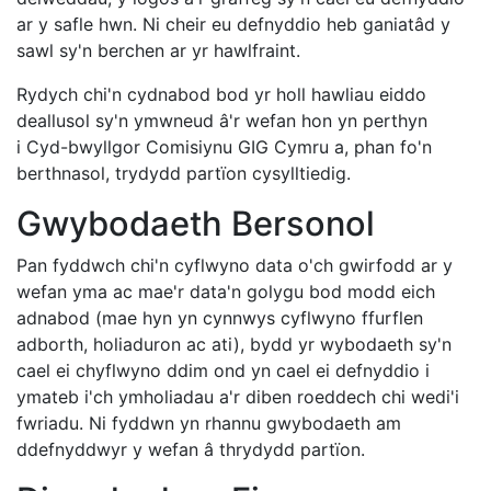
ar y safle hwn. Ni cheir eu defnyddio heb ganiatâd y
sawl sy'n berchen ar yr hawlfraint.
Rydych chi'n cydnabod bod yr holl hawliau eiddo
deallusol sy'n ymwneud â'r wefan hon yn perthyn
i Cyd-bwyllgor Comisiynu GIG Cymru a, phan fo'n
berthnasol, trydydd partïon cysylltiedig.
Gwybodaeth Bersonol
Pan fyddwch chi'n cyflwyno data o'ch gwirfodd ar y
wefan yma ac mae'r data'n golygu bod modd eich
adnabod (mae hyn yn cynnwys cyflwyno ffurflen
adborth, holiaduron ac ati), bydd yr wybodaeth sy'n
cael ei chyflwyno ddim ond yn cael ei defnyddio i
ymateb i'ch ymholiadau a'r diben roeddech chi wedi'i
fwriadu. Ni fyddwn yn rhannu gwybodaeth am
ddefnyddwyr y wefan â thrydydd partïon.