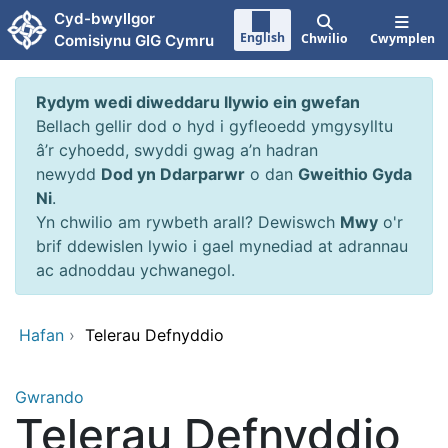
Neidio i'r prif gynnwy
Cyd-bwyllgor
English
Chwilio
Cwymplen
Comisiynu GIG Cymru
Rydym wedi diweddaru llywio ein gwefan
Bellach gellir dod o hyd i gyfleoedd ymgysylltu
â’r cyhoedd, swyddi gwag a’n hadran
newydd
Dod yn Ddarparwr
o dan
Gweithio Gyda
Ni
.
Yn chwilio am rywbeth arall? Dewiswch
Mwy
o'r
brif ddewislen lywio i gael mynediad at adrannau
ac adnoddau ychwanegol.
Hafan
›
Telerau Defnyddio
Gwrando
Telerau Defnyddio