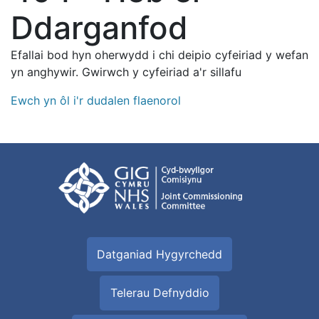
Ddarganfod
Efallai bod hyn oherwydd i chi deipio cyfeiriad y wefan
yn anghywir. Gwirwch y cyfeiriad a'r sillafu
Ewch yn ôl i'r dudalen flaenorol
Datganiad Hygyrchedd
Telerau Defnyddio