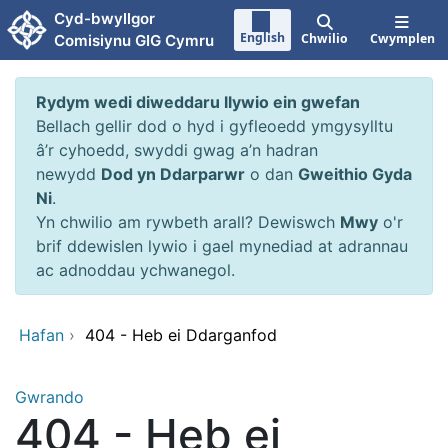
Neidio i'r prif gynnwy
Cyd-bwyllgor
English
Chwilio
Cwymplen
Comisiynu GIG Cymru
Rydym wedi diweddaru llywio ein gwefan
Bellach gellir dod o hyd i gyfleoedd ymgysylltu
â’r cyhoedd, swyddi gwag a’n hadran
newydd
Dod yn Ddarparwr
o dan
Gweithio Gyda
Ni
.
Yn chwilio am rywbeth arall? Dewiswch
Mwy
o'r
brif ddewislen lywio i gael mynediad at adrannau
ac adnoddau ychwanegol.
Hafan
›
404 - Heb ei Ddarganfod
Gwrando
404 - Heb ei