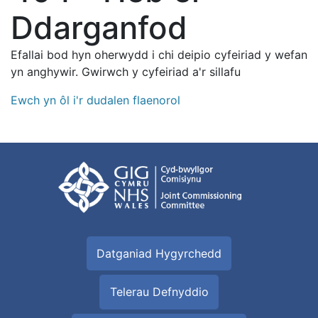
Ddarganfod
Efallai bod hyn oherwydd i chi deipio cyfeiriad y wefan
yn anghywir. Gwirwch y cyfeiriad a'r sillafu
Ewch yn ôl i'r dudalen flaenorol
Datganiad Hygyrchedd
Telerau Defnyddio