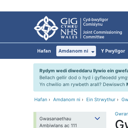
Neidio i'r prif gynnwy
Hafan
Amdanom ni
Y Pwyllgor
Dangos isdd
Rydym wedi diweddaru llywio ein gwef
Bellach gellir dod o hyd i gyfleoedd ym
Yn chwilio am rywbeth arall? Dewiswch
Hafan
›
Amdanom ni
›
Ein Strwythur
›
Gw
Gwra
Gwasanaethau
Gw
Ambiwlans ac 111