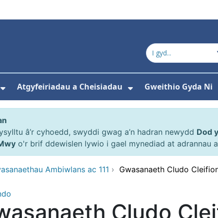
Atgyfeiriadau a Cheisiadau
Gweithio Gyda Ni
ewislen ar gyfer Amdanom ni
Dangos isddewislen ar gyfer Y Pwyllgor
Dangos isddewisl
an
gysylltu â’r cyhoedd, swyddi gwag a’n hadran newydd
Dod 
Mwy
o'r brif ddewislen lywio i gael mynediad at adrannau
asanaethau Ambiwlans ac 111
›
Gwasanaeth Cludo Cleifio
ndo
asanaeth Cludo Cleif