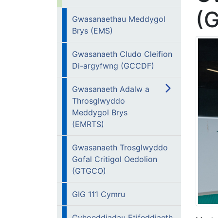
(
Gwasanaethau Meddygol
Brys (EMS)
Gwasanaeth Cludo Cleifion
Di-argyfwng (GCCDF)
Gwasanaeth Adalw a
Throsglwyddo
Meddygol Brys
(EMRTS)
Gwasanaeth Trosglwyddo
Gofal Critigol Oedolion
(GTGCO)
GIG 111 Cymru
Cyhoeddiadau Etifeddiaeth