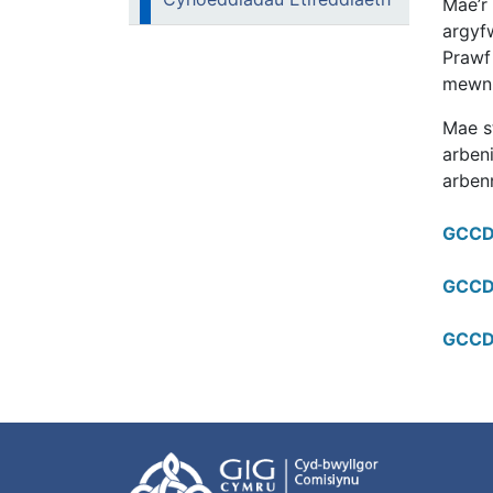
Mae’r
argyf
Prawf
mewn 
Mae s
arbeni
arbenn
GCCD
GCCDF
GCCDF