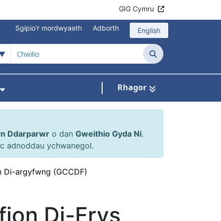
GIG Cymru
Sgipio'r mordwyaeth
Adborth
English
Chwilio
Rhagor
en ar gyfer Atgyfeiriadau a Cheisiadau
Dangos isddewislen ar gyfer Gweithio Gyd
yn Ddarparwr
o dan
Gweithio Gyda Ni
.
 ac adnoddau ychwanegol.
n Di-argyfwng (GCCDF)
ion Di-Frys