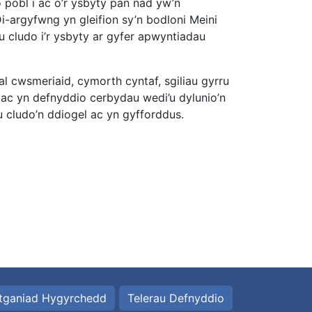
pobl i ac o’r ysbyty pan nad yw’n
i-argyfwng yn gleifion sy’n bodloni Meini
cludo i’r ysbyty ar gyfer apwyntiadau
l cwsmeriaid, cymorth cyntaf, sgiliau gyrru
l ac yn defnyddio cerbydau wedi’u dylunio’n
eu cludo’n ddiogel ac yn gyfforddus.
tganiad Hygyrchedd
Telerau Defnyddio