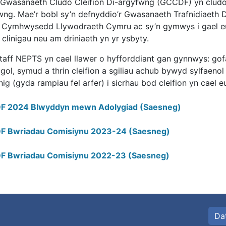
 Gwasanaeth Cludo Cleifion Di-argyfwng (GCCDF) yn cludo 
wng. Mae’r bobl sy’n defnyddio’r Gwasanaeth Trafnidiaeth D
 Cymhwysedd Llywodraeth Cymru ac sy’n gymwys i gael eu 
clinigau neu am driniaeth yn yr ysbyty.
taff NEPTS yn cael llawer o hyfforddiant gan gynnwys: gofa
gol, symud a thrin cleifion a sgiliau achub bywyd sylfaeno
ig (gyda rampiau fel arfer) i sicrhau bod cleifion yn cael 
F 2024 Blwyddyn mewn Adolygiad (Saesneg)
 Bwriadau Comisiynu 2023-24 (Saesneg)
 Bwriadau Comisiynu 2022-23 (Saesneg)
Da