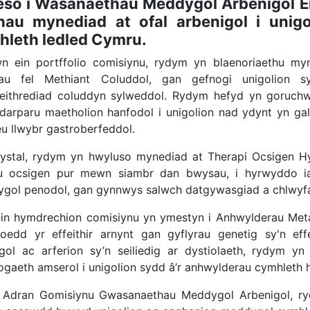
so i Wasanaethau Meddygol Arbenigol Era
rhau mynediad at ofal arbenigol i uni
hleth ledled Cymru.
n ein portffolio comisiynu, rydym yn blaenoriaethu my
yrau fel Methiant Coluddol, gan gefnogi unigolion
ithrediad coluddyn sylweddol. Rydym hefyd yn goruchwy
darparu maetholion hanfodol i unigolion nad ydynt yn g
eu llwybr gastroberfeddol.
ystal, rydym yn hwyluso mynediad at Therapi Ocsigen Hyp
u ocsigen pur mewn siambr dan bwysau, i hyrwyddo iac
gol penodol, gan gynnwys salwch datgywasgiad a chlwyfa
in hymdrechion comisiynu yn ymestyn i Anhwylderau Metab
uoedd yr effeithir arnynt gan gyflyrau genetig sy'n eff
egol ac arferion sy’n seiliedig ar dystiolaeth, rydym yn
ogaeth amserol i unigolion sydd â’r anhwylderau cymhleth 
 Adran Gomisiynu Gwasanaethau Meddygol Arbenigol, r