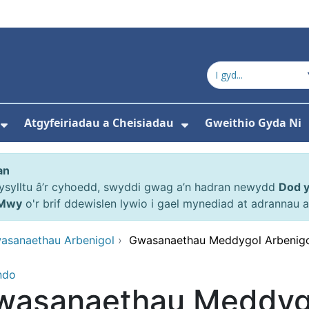
Atgyfeiriadau a Cheisiadau
Gweithio Gyda Ni
ewislen ar gyfer Amdanom ni
Dangos isddewislen ar gyfer Y Pwyllgor
Dangos isddewisl
an
gysylltu â’r cyhoedd, swyddi gwag a’n hadran newydd
Dod 
Mwy
o'r brif ddewislen lywio i gael mynediad at adrannau
asanaethau Arbenigol
›
Gwasanaethau Meddygol Arbenigol
ndo
wasanaethau Meddygo