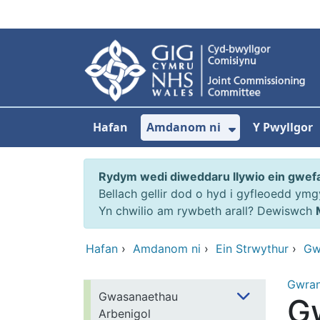
Neidio i'r prif gynnwy
Hafan
Amdanom ni
Y Pwyllgor
Dangos isdd
Rydym wedi diweddaru llywio ein gwef
Bellach gellir dod o hyd i gyfleoedd ym
Yn chwilio am rywbeth arall? Dewiswch
Hafan
›
Amdanom ni
›
Ein Strwythur
›
Gw
Gwra
Gwasanaethau
G
Arbenigol