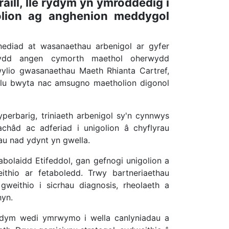
ill, lle rydym yn ymroddedig i
golion ag anghenion meddygol
nediad at wasanaethau arbenigol ar gyfer
 sydd angen cymorth maethol oherwydd
lio gwasanaethau Maeth Rhianta Cartref,
allu bwyta nac amsugno maetholion digonol
erbarig, triniaeth arbenigol sy'n cynnwys
hâd ac adferiad i unigolion â chyflyrau
u nad ydynt yn gwella.
olaidd Etifeddol, gan gefnogi unigolion a
eithio ar fetaboledd. Trwy bartneriaethau
 gweithio i sicrhau diagnosis, rheolaeth a
hyn.
ydym wedi ymrwymo i wella canlyniadau a