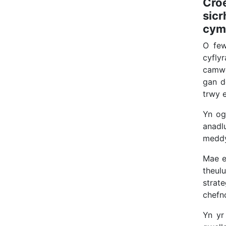
Croe
sic
cym
O few
cyfl
camwe
gan d
trwy 
Yn og
anadl
meddy
Mae e
theul
strat
chefn
Yn yr