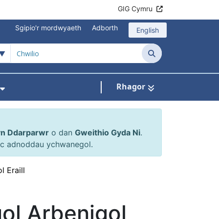
GIG Cymru
Sgipio'r mordwyaeth
Adborth
English
Chwilio
Rhagor
en ar gyfer Atgyfeiriadau a Cheisiadau
Dangos isddewislen ar gyfer Gweithio Gyd
yn Ddarparwr
o dan
Gweithio Gyda Ni
.
 ac adnoddau ychwanegol.
 Eraill
l Arbenigol