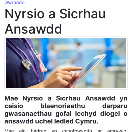
Gwrando
Nyrsio a Sicrhau
Ansawdd
Mae Nyrsio a Sicrhau Ansawdd yn
ceisio blaenoriaethu darparu
gwasanaethau gofal iechyd diogel o
ansawdd uchel ledled Cymru.
Mae ein hadran yn canolbwyntio ar amrywiol