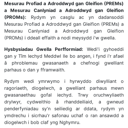
Mesurau Profiad a Adroddwyd gan Gleifion (PREMs)
a Mesurau Canlyniad a Adroddwyd gan Gleifion
(PROMs):
Rydym yn casglu ac yn dadansoddi
Mesurau Profiad a Adroddwyd gan Gleifion (PREMs) a
Mesurau Canlyniad a Adroddwyd gan Gleifion
(PROMs) i ddeall effaith a nodi meysydd i'w gwella.
Hysbysiadau Gwella Perfformiad:
Wedi'i gyhoeddi
gan y Tîm Iechyd Meddwl lle bo angen, i fynd i'r afael
â phroblemau gwasanaeth a chefnogi gwelliant
parhaus o dan y fframwaith.
Rydym wedi ymrwymo i hyrwyddo diwylliant o
ragoriaeth, diogelwch, a gwelliant parhaus mewn
gwasanaethau gofal iechyd. Trwy oruchwyliaeth
drylwyr, cydweithio â rhanddeiliaid, a gwneud
penderfyniadau sy'n seiliedig ar ddata, rydym yn
ymdrechu i sicrhau'r safonau uchaf o ran ansawdd a
diogelwch i bob claf yng Nghymru.