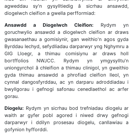
agweddau sy'n gysylltiedig â sicrhau ansawdd,
diogelwch cleifion a gwella perfformiad:
Ansawdd a Diogelwch Cleifion:
Rydym yn
goruchwylio ansawdd a diogelwch cleifion ar draws
gwasanaethau a gomisiynir, gan weithio'n agos gyda
Byrddau Iechyd, sefydliadau darparwyr yng Nghymru a
GIG Lloegr, a thimau comisiynu ar draws holl
bortffolios NWJCC. Rydym yn ymgysylltu'n
uniongyrchol â chleifion a thimau clinigol, yn gweithio
gyda thimau ansawdd a phrofiad cleifion lleol, yn
cynnal dangosfyrddau, ac yn darparu adroddiadau i
bwyllgorau i gefnogi safonau cenedlaethol ac arfer
gorau.
Diogelu:
Rydym yn sicrhau bod trefniadau diogelu ar
waith ar gyfer pobl agored i niwed drwy gefnogi
darparwyr i ddilyn prosesau diogelu, canllawiau a
gofynion hyfforddi.