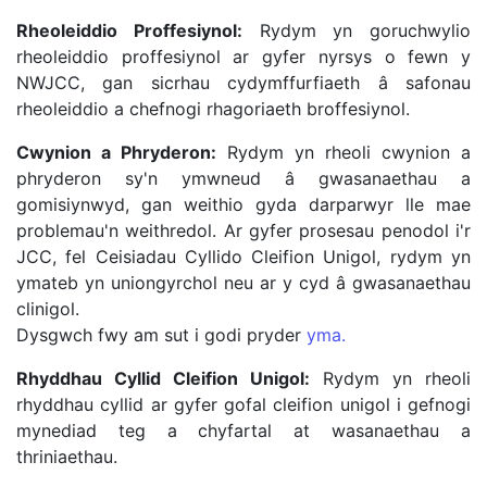
Rheoleiddio Proffesiynol:
Rydym yn goruchwylio
rheoleiddio proffesiynol ar gyfer nyrsys o fewn y
NWJCC, gan sicrhau cydymffurfiaeth â safonau
rheoleiddio a chefnogi rhagoriaeth broffesiynol.
Cwynion a Phryderon:
Rydym yn rheoli cwynion a
phryderon sy'n ymwneud â gwasanaethau a
gomisiynwyd, gan weithio gyda darparwyr lle mae
problemau'n weithredol. Ar gyfer prosesau penodol i'r
JCC, fel Ceisiadau Cyllido Cleifion Unigol, rydym yn
ymateb yn uniongyrchol neu ar y cyd â gwasanaethau
clinigol.
Dysgwch fwy am sut i godi pryder
yma.
Rhyddhau Cyllid Cleifion Unigol:
Rydym yn rheoli
rhyddhau cyllid ar gyfer gofal cleifion unigol i gefnogi
mynediad teg a chyfartal at wasanaethau a
thriniaethau.