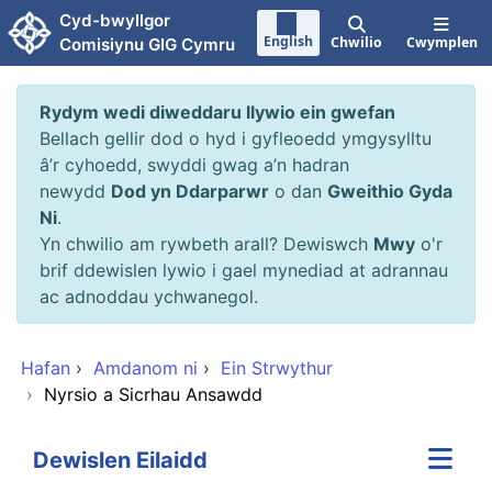
Neidio i'r prif gynnwy
Cyd-bwyllgor
English
Chwilio
Cwymplen
Comisiynu GIG Cymru
Rydym wedi diweddaru llywio ein gwefan
Bellach gellir dod o hyd i gyfleoedd ymgysylltu
â’r cyhoedd, swyddi gwag a’n hadran
newydd
Dod yn Ddarparwr
o dan
Gweithio Gyda
Ni
.
Yn chwilio am rywbeth arall? Dewiswch
Mwy
o'r
brif ddewislen lywio i gael mynediad at adrannau
ac adnoddau ychwanegol.
Hafan
›
Amdanom ni
›
Ein Strwythur
›
Nyrsio a Sicrhau Ansawdd
Dewislen Eilaidd