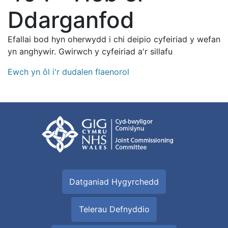
Ddarganfod
Efallai bod hyn oherwydd i chi deipio cyfeiriad y wefan
yn anghywir. Gwirwch y cyfeiriad a'r sillafu
Ewch yn ôl i'r dudalen flaenorol
Datganiad Hygyrchedd
Telerau Defnyddio