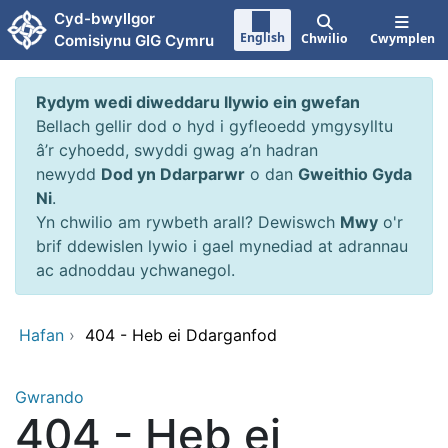
Neidio i'r prif gynnwy
Cyd-bwyllgor
English
Chwilio
Cwymplen
Comisiynu GIG Cymru
Rydym wedi diweddaru llywio ein gwefan
Bellach gellir dod o hyd i gyfleoedd ymgysylltu
â’r cyhoedd, swyddi gwag a’n hadran
newydd
Dod yn Ddarparwr
o dan
Gweithio Gyda
Ni
.
Yn chwilio am rywbeth arall? Dewiswch
Mwy
o'r
brif ddewislen lywio i gael mynediad at adrannau
ac adnoddau ychwanegol.
Hafan
›
404 - Heb ei Ddarganfod
Gwrando
404 - Heb ei