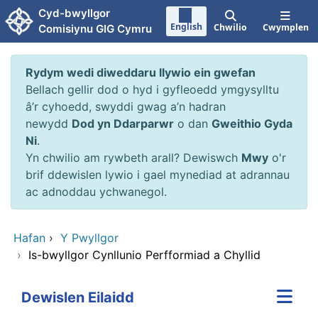
Neidio i'r prif gynnwy
Cyd-bwyllgor
English
Chwilio
Cwymplen
Comisiynu GIG Cymru
Rydym wedi diweddaru llywio ein gwefan
Bellach gellir dod o hyd i gyfleoedd ymgysylltu
â’r cyhoedd, swyddi gwag a’n hadran
newydd
Dod yn Ddarparwr
o dan
Gweithio Gyda
Ni
.
Yn chwilio am rywbeth arall? Dewiswch
Mwy
o'r
brif ddewislen lywio i gael mynediad at adrannau
ac adnoddau ychwanegol.
Hafan
›
Y Pwyllgor
›
Is-bwyllgor Cynllunio Perfformiad a Chyllid
Dewislen Eilaidd