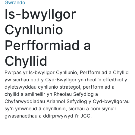
Gwrando
Is-bwyllgor
Cynllunio
Perfformiad a
Chyllid
Pwrpas yr Is-bwyllgor Cynllunio, Perfformiad a Chyllid
yw sicrhau bod y Cyd-Bwyllgor yn rheoli’n effeithiol y
dyletswyddau cynllunio strategol, perfformiad a
chyllid a amlinellir yn Rheolau Sefydlog a
Chyfarwyddiadau Ariannol Sefydlog y Cyd-bwyllgorau
sy’n ymwneud â chynllunio, sicrhau a comisiynu'r
gwasanaethau a ddirprwywyd i'r JCC.