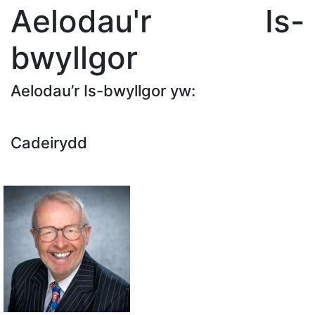
Aelodau'r Is-
bwyllgor
Aelodau’r Is-bwyllgor yw:
Cadeirydd