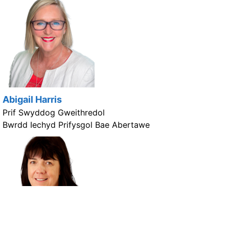
Abigail Harris
Prif Swyddog Gweithredol
Bwrdd Iechyd Prifysgol Bae Abertawe