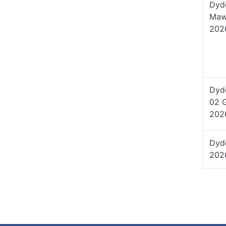
Dyd
Mawr
20
Dyd
02 
202
Dyd
202