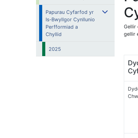
Cy
Papurau Cyfarfod yr
Is-Bwyllgor Cynllunio
Gelli
Perfformiad a
gellir
Chyllid
2025
Dy
Cy
Dyd
Chw