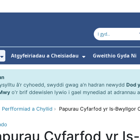
Atgyfeiriadau a Cheisiadau
Gweithio Gyda Ni
ewislen ar gyfer Amdanom ni
Dangos isddewislen ar gyfer Y Pwyllgor
Dangos isddewisl
an
gysylltu â’r cyhoedd, swyddi gwag a’n hadran newydd
Dod 
Mwy
o'r brif ddewislen lywio i gael mynediad at adrannau
o Perfformiad a Chyllid
›
Papurau Cyfarfod yr Is-Bwyllgor C
ndo
purau Cyfarfod yr Is