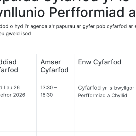
nllunio Perfformiad a
r dod o hyd i'r agenda a'r papurau ar gyfer pob cyfarfod ar
 eu gweld isod
ddiad
Amser
Enw Cyfarfod
farfod
Cyfarfod
d Lau 26
13:30 –
Cyfarfod
yr Is-bwyllgor 
efror 2026
16:30
Perfformiad a Chyllid