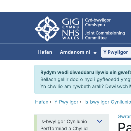
Neidio i'r prif gynnwy
Hafan
Amdanom ni
Y Pwyllgor
Dangos isdd
Rydym wedi diweddaru llywio ein gwef
Bellach gellir dod o hyd i gyfleoedd ym
Yn chwilio am rywbeth arall? Dewiswch
Hafan
›
Y Pwyllgor
›
Is-bwyllgor Cynlluni
Gwra
Is-bwyllgor Cynllunio
Pa
Perfformiad a Chyllid