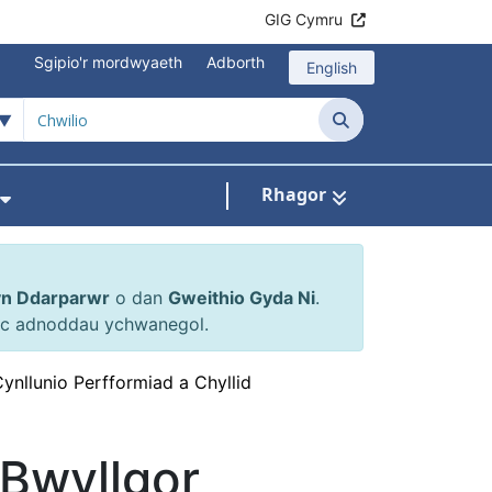
GIG Cymru
Sgipio'r mordwyaeth
Adborth
English
Chwilio
Rhagor
en ar gyfer Atgyfeiriadau a Cheisiadau
Dangos isddewislen ar gyfer Gweithio Gyd
yn Ddarparwr
o dan
Gweithio Gyda Ni
.
 ac adnoddau ychwanegol.
ynllunio Perfformiad a Chyllid
-Bwyllgor