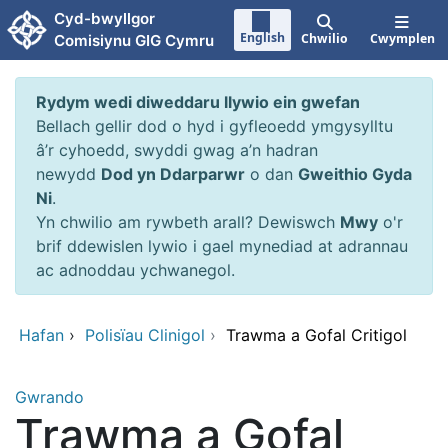
Neidio i'r prif gynnwy
Cyd-bwyllgor
English
Chwilio
Cwymplen
Comisiynu GIG Cymru
Rydym wedi diweddaru llywio ein gwefan
Bellach gellir dod o hyd i gyfleoedd ymgysylltu
â’r cyhoedd, swyddi gwag a’n hadran
newydd
Dod yn Ddarparwr
o dan
Gweithio Gyda
Ni
.
Yn chwilio am rywbeth arall? Dewiswch
Mwy
o'r
brif ddewislen lywio i gael mynediad at adrannau
ac adnoddau ychwanegol.
Hafan
›
Polisïau Clinigol
›
Trawma a Gofal Critigol
Gwrando
Trawma a Gofal