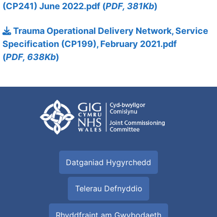
(CP241) June 2022.pdf (
PDF, 381Kb
)
13 Hydref 2025
Trauma Operational Delivery Network, Service
Specification (CP199), February 2021.pdf
(
PDF, 638Kb
)
Datganiad Hygyrchedd
Telerau Defnyddio
Rhyddfraint am Gwybodaeth