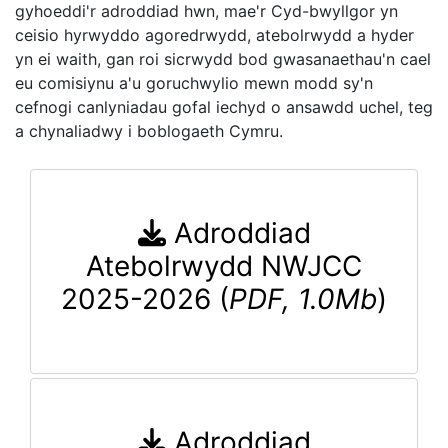
gyhoeddi'r adroddiad hwn, mae'r Cyd-bwyllgor yn
ceisio hyrwyddo agoredrwydd, atebolrwydd a hyder
yn ei waith, gan roi sicrwydd bod gwasanaethau'n cael
eu comisiynu a'u goruchwylio mewn modd sy'n
cefnogi canlyniadau gofal iechyd o ansawdd uchel, teg
a chynaliadwy i boblogaeth Cymru.
Adroddiad
Atebolrwydd NWJCC
2025-2026 (
PDF, 1.0Mb
)
Adroddiad