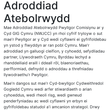
Adroddiad
Atebolrwydd
Mae Adroddiad Atebolrwydd Pwyllgor Comisiynu ar y
Cyd GIG Cymru (NWJCC) yn rhoi cyfrif tryloyw o sut
mae'r Pwyllgor ar y Cyd wedi cyflawni ei gyfrifoldebau
yn ystod y flwyddyn ar ran pobl Cymru. Mae'r
adroddiad yn galluogi cleifion, y cyhoedd, sefydliadau
partner, Llywodraeth Cymru, Byrddau Iechyd a
rhanddeiliaid eraill i ddeall rôl, blaenoriaethau,
perfformiad, defnydd o adnoddau a threfniadau
llywodraethu'r Pwyllgor.
Mae'n dangos sut mae'r Cyd-bwyllgor Cydweithredol
Gogledd Cymru wedi arfer stiwardiaeth o arian
cyhoeddus, wedi rheoli risg, wedi gwneud
penderfyniadau ac wedi cyflawni yn erbyn ei
gyfrifoldebau statudol a'i amcanion strategol. Drwy