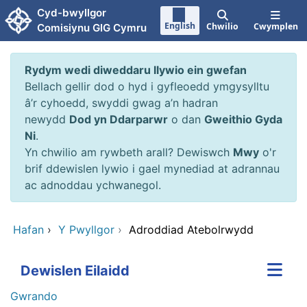
Neidio i'r prif gynnwy
Cyd-bwyllgor
English
Chwilio
Cwymplen
Comisiynu GIG Cymru
Rydym wedi diweddaru llywio ein gwefan
Bellach gellir dod o hyd i gyfleoedd ymgysylltu
â’r cyhoedd, swyddi gwag a’n hadran
newydd
Dod yn Ddarparwr
o dan
Gweithio Gyda
Ni
.
Yn chwilio am rywbeth arall? Dewiswch
Mwy
o'r
brif ddewislen lywio i gael mynediad at adrannau
ac adnoddau ychwanegol.
Hafan
›
Y Pwyllgor
›
Adroddiad Atebolrwydd
Dewislen Eilaidd
Gwrando