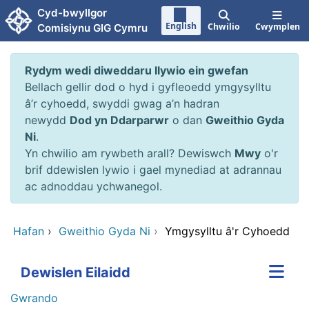
Neidio i'r prif gynnwy
Cyd-bwyllgor
English
Chwilio
Cwymplen
Comisiynu GIG Cymru
Rydym wedi diweddaru llywio ein gwefan
Bellach gellir dod o hyd i gyfleoedd ymgysylltu
â’r cyhoedd, swyddi gwag a’n hadran
newydd
Dod yn Ddarparwr
o dan
Gweithio Gyda
Ni
.
Yn chwilio am rywbeth arall? Dewiswch
Mwy
o'r
brif ddewislen lywio i gael mynediad at adrannau
ac adnoddau ychwanegol.
Hafan
›
Gweithio Gyda Ni
›
Ymgysylltu â'r Cyhoedd
Dewislen Eilaidd
Gwrando