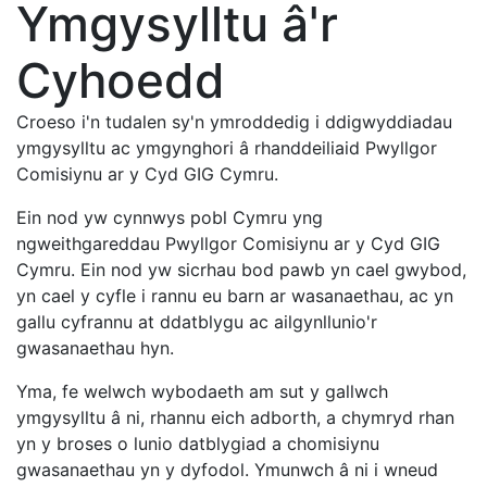
Ymgysylltu â'r
Cyhoedd
Croeso i'n tudalen sy'n ymroddedig i ddigwyddiadau
ymgysylltu ac ymgynghori â rhanddeiliaid Pwyllgor
Comisiynu ar y Cyd GIG Cymru.
Ein nod yw cynnwys pobl Cymru yng
ngweithgareddau Pwyllgor Comisiynu ar y Cyd GIG
Cymru. Ein nod yw sicrhau bod pawb yn cael gwybod,
yn cael y cyfle i rannu eu barn ar wasanaethau, ac yn
gallu cyfrannu at ddatblygu ac ailgynllunio'r
gwasanaethau hyn.
Yma, fe welwch wybodaeth am sut y gallwch
ymgysylltu â ni, rhannu eich adborth, a chymryd rhan
yn y broses o lunio datblygiad a chomisiynu
gwasanaethau yn y dyfodol. Ymunwch â ni i wneud