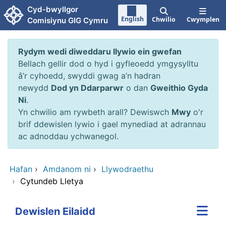
Neidio i'r prif gynnwy
Cyd-bwyllgor
English
Chwilio
Cwymplen
Comisiynu GIG Cymru
Rydym wedi diweddaru llywio ein gwefan
Bellach gellir dod o hyd i gyfleoedd ymgysylltu
â’r cyhoedd, swyddi gwag a’n hadran
newydd
Dod yn Ddarparwr
o dan
Gweithio Gyda
Ni
.
Yn chwilio am rywbeth arall? Dewiswch
Mwy
o'r
brif ddewislen lywio i gael mynediad at adrannau
ac adnoddau ychwanegol.
Hafan
›
Amdanom ni
›
Llywodraethu
›
Cytundeb Lletya
Dewislen Eilaidd