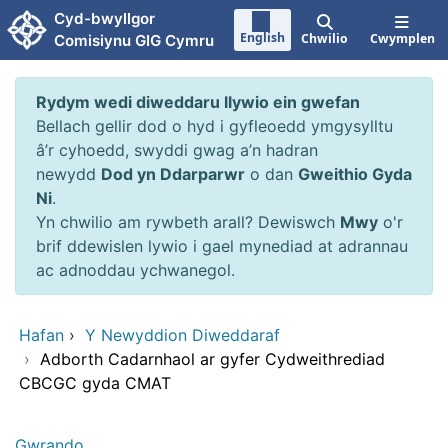
Neidio i'r prif gynnwy
Cyd-bwyllgor
English
Chwilio
Cwymplen
Comisiynu GIG Cymru
Rydym wedi diweddaru llywio ein gwefan
Bellach gellir dod o hyd i gyfleoedd ymgysylltu
â’r cyhoedd, swyddi gwag a’n hadran
newydd
Dod yn Ddarparwr
o dan
Gweithio Gyda
Ni
.
Yn chwilio am rywbeth arall? Dewiswch
Mwy
o'r
brif ddewislen lywio i gael mynediad at adrannau
ac adnoddau ychwanegol.
Hafan
›
Y Newyddion Diweddaraf
›
Adborth Cadarnhaol ar gyfer Cydweithrediad
CBCGC gyda CMAT
Gwrando