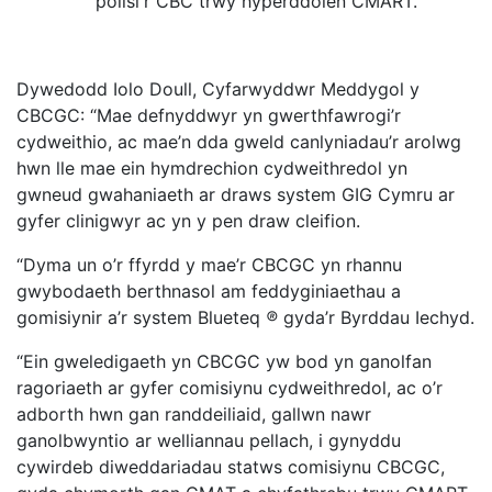
polisi'r CBC trwy hyperddolen CMART.
Dywedodd Iolo Doull, Cyfarwyddwr Meddygol y
CBCGC: “Mae defnyddwyr yn gwerthfawrogi’r
cydweithio, ac mae’n dda gweld canlyniadau’r arolwg
hwn lle mae ein hymdrechion cydweithredol yn
gwneud gwahaniaeth ar draws system GIG Cymru ar
gyfer clinigwyr ac yn y pen draw cleifion.
“Dyma un o’r ffyrdd y mae’r CBCGC yn rhannu
gwybodaeth berthnasol am feddyginiaethau a
gomisiynir a’r system Blueteq
®
gyda’r Byrddau Iechyd.
“Ein gweledigaeth yn CBCGC yw bod yn ganolfan
ragoriaeth ar gyfer comisiynu cydweithredol, ac o’r
adborth hwn gan randdeiliaid, gallwn nawr
ganolbwyntio ar welliannau pellach, i gynyddu
cywirdeb diweddariadau statws comisiynu CBCGC,