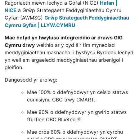
Ragoriaeth mewn Iechyd a Gofal (NICE)
Hafan |
NICE
a Grŵp Strategaeth Feddyginiaethau Cymru
Gyfan (AWMSG)
Grŵp Strategaeth Feddyginiaethau
Cymru Gyfan | LLYW.CYMRU
Mae hefyd yn hwyluso integreiddio ar draws GIG
Cymru drwy
weithio ar y cyd â’r tîm mynediad
meddyginiaethau masnachol i hysbysu Byrddau Iechyd
yn well am argaeledd meddyginiaethau arbenigol i
gleifion.
Dangosodd yr arolwg:
Mae 100% o ddefnyddwyr yn ceisio statws
comisiynu CBC trwy CMART.
Mae 90% o ddefnyddwyr yn gwirio statws
ffurflen CBC Blueteq
®
.
Mae dros 60% o ddefnyddwyr yn cyrchu