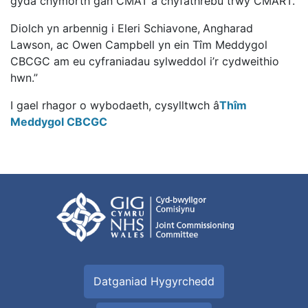
gyda chymorth gan CMAT a chyfathrebu trwy CMART.
Diolch yn arbennig i Eleri Schiavone,
Angharad
Lawson, ac Owen Campbell yn ein Tîm Meddygol
CBCGC am eu cyfraniadau sylweddol i’r cydweithio
hwn.”
I gael rhagor o wybodaeth, cysylltwch â
Thîm
Meddygol CBCGC
Datganiad Hygyrchedd