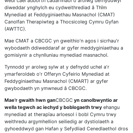
wedi cael adborth cadarnhaol o arolwg defnyddwyr
diweddar ynghylch eu cydweithrediad â Thîm
Mynediad at Feddyginiaethau Masnachol (CMAT)
Canolfan Therapiwteg a Thocsicoleg Cymru Gyfan
(AWTTC).
Mae CMAT a CBCGC yn gweithio'n agos i sicrhau'r
wybodaeth ddiweddaraf ar gyfer meddyginiaethau a
gomisiynir a chynlluniau mynediad masnachol.
Tynnodd yr arolwg sylw at y defnydd uchel a'r
ymarferoldeb o'r Offeryn Cyfeirio Mynediad at
Feddyginiaethau Masnachol (CMART) ar gyfer
gwybodaeth yn ymwneud â CBCGC.
Mae'r gwaith hwn gan
CBCGC
yn canolbwyntio ar
wella tegwch ac iechyd y boblogaeth trwy
ehangu
mynediad at therapïau arloesol i bobl Cymru trwy
weithredu argymhellion seiliedig ar dystiolaeth a
gyhoeddwyd gan Hafan y Sefydliad Cenedlaethol dros