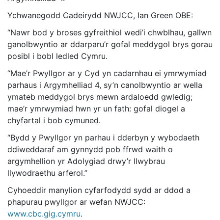
Ychwanegodd Cadeirydd NWJCC, Ian Green OBE:
“Nawr bod y broses gyfreithiol wedi’i chwblhau, gallwn
ganolbwyntio ar ddarparu’r gofal meddygol brys gorau
posibl i bobl ledled Cymru.
“Mae’r Pwyllgor ar y Cyd yn cadarnhau ei ymrwymiad
parhaus i Argymhelliad 4, sy’n canolbwyntio ar wella
ymateb meddygol brys mewn ardaloedd gwledig;
mae’r ymrwymiad hwn yr un fath: gofal diogel a
chyfartal i bob cymuned.
“Bydd y Pwyllgor yn parhau i dderbyn y wybodaeth
ddiweddaraf am gynnydd pob ffrwd waith o
argymhellion yr Adolygiad drwy’r llwybrau
llywodraethu arferol.”
Cyhoeddir manylion cyfarfodydd sydd ar ddod a
phapurau pwyllgor ar wefan NWJCC:
www.cbc.gig.cymru
.