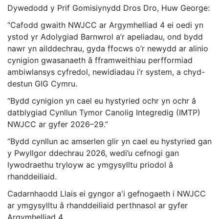
Dywedodd y Prif Gomisiynydd Dros Dro, Huw George:
“Cafodd gwaith NWJCC ar Argymhelliad 4 ei oedi yn
ystod yr Adolygiad Barnwrol a’r apeliadau, ond bydd
nawr yn ailddechrau, gyda ffocws o’r newydd ar alinio
cynigion gwasanaeth â fframweithiau perfformiad
ambiwlansys cyfredol, newidiadau i’r system, a chyd-
destun GIG Cymru.
“Bydd cynigion yn cael eu hystyried ochr yn ochr â
datblygiad Cynllun Tymor Canolig Integredig (IMTP)
NWJCC ar gyfer 2026–29.”
“Bydd cynllun ac amserlen glir yn cael eu hystyried gan
y Pwyllgor ddechrau 2026, wedi’u cefnogi gan
lywodraethu tryloyw ac ymgysylltu priodol â
rhanddeiliaid.
Cadarnhaodd Llais ei gyngor a'i gefnogaeth i NWJCC
ar ymgysylltu â rhanddeiliaid perthnasol ar gyfer
Argymhelliad 4.