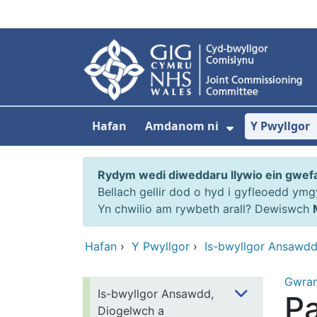
Neidio i'r prif gynnwy
Hafan
Amdanom ni
Y Pwyllgor
Dangos isdd
Rydym wedi diweddaru llywio ein gwef
Bellach gellir dod o hyd i gyfleoedd ym
Yn chwilio am rywbeth arall? Dewiswch
Hafan
›
Y Pwyllgor
›
Is-bwyllgor Ansawdd
Gwra
Is-bwyllgor Ansawdd,
P
Diogelwch a