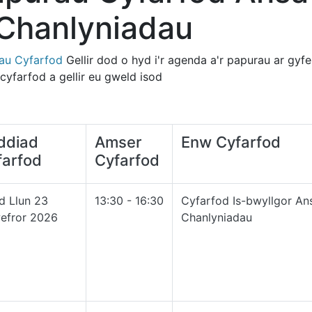
 Chanlyniadau
au Cy
farfod
Gellir dod o hyd i'r agenda a'r papurau ar gyf
cyfarfod a gellir eu gweld isod
ddiad
Amser
Enw Cyfarfod
farfod
Cyfarfod
d Llun 23
13:30 - 16:30
Cyfarfod Is-bwyllgor A
efror 2026
Chanlyniadau