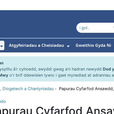
Atgyfeiriadau a Cheisiadau
Gweithio Gyda Ni
ewislen ar gyfer Amdanom ni
Dangos isddewislen ar gyfer Y Pwyllgor
Dangos isddewisl
an
gysylltu â’r cyhoedd, swyddi gwag a’n hadran newydd
Dod 
Mwy
o'r brif ddewislen lywio i gael mynediad at adrannau
, Diogelwch a Chanlyniadau
›
Papurau Cyfarfod Ansawdd,
ndo
apurau Cyfarfod Ans