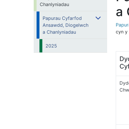
Chanlyniadau
a
Papurau Cyfarfod
Papur
Ansawdd, Diogelwch
cyn y 
a Chanlyniadau
2025
Dy
Cy
Dyd
Chw