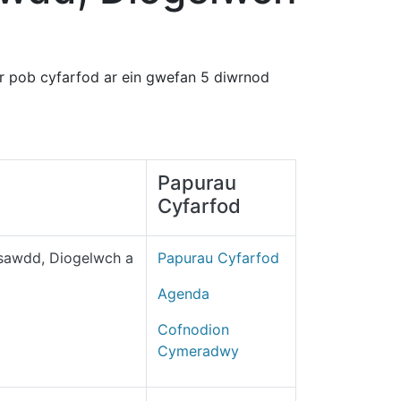
er pob cyfarfod ar ein gwefan 5 diwrnod
Papurau
Cyfarfod
nsawdd, Diogelwch a
Papurau Cyfarfod
Agenda
Cofnodion
Cymeradwy