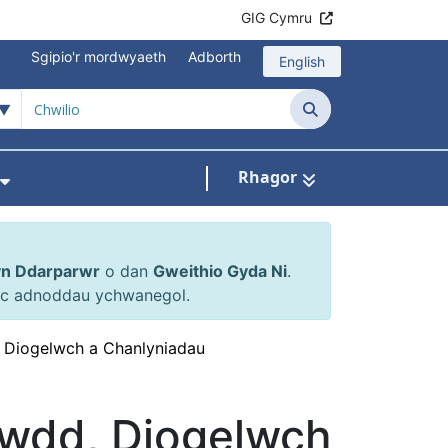
GIG Cymru
Sgipio'r mordwyaeth
Adborth
English
Chwilio
Rhagor
en ar gyfer Atgyfeiriadau a Cheisiadau
Dangos isddewislen ar gyfer Gweithio Gyd
yn Ddarparwr
o dan
Gweithio Gyda Ni
.
 ac adnoddau ychwanegol.
 Diogelwch a Chanlyniadau
awdd, Diogelwch